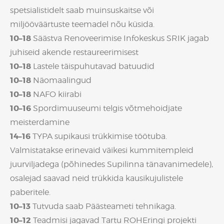
spetsialistidelt saab muinsuskaitse või
miljööväärtuste teemadel nõu küsida.
10–18
Säästva Renoveerimise Infokeskus SRIK jagab
juhiseid akende restaureerimisest
10–18
Lastele täispuhutavad batuudid
10–18
Näomaalingud
10–18
NAFO kiirabi
10–16
Spordimuuseumi telgis võtmehoidjate
meisterdamine
14–16
TYPA supikausi trükkimise töötuba.
Valmistatakse erinevaid väikesi kummitempleid
juurviljadega (põhinedes Supilinna tänavanimedele),
osalejad saavad neid trükkida kausikujulistele
paberitele.
10–13
Tutvuda saab Päästeameti tehnikaga.
10–12
Teadmisi jagavad Tartu ROHEringi projekti