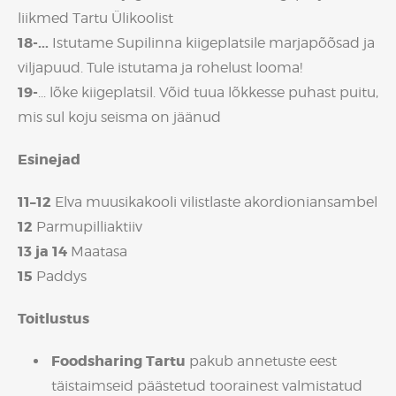
liikmed Tartu Ülikoolist
18
-
...
Istutame Supilinna kiigeplatsile marjapõõsad ja
viljapuud. Tule istutama ja rohelust looma!
19-
... lõke kiigeplatsil. Võid tuua lõkkesse puhast puitu,
mis sul koju seisma on jäänud
Esinejad
11–12
Elva muusikakooli vilistlaste akordioniansambel
12
Parmupilliaktiiv
13 ja 14
Maatasa
15
Paddys
Toitlustus
Foodsharing Tartu
pakub annetuste eest
täistaimseid päästetud toorainest valmistatud