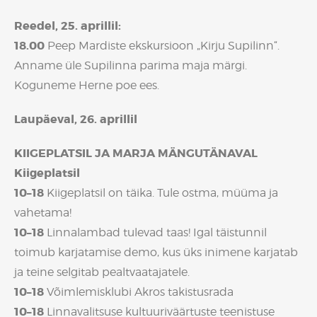
Reedel, 25. aprillil:
18.00
Peep Mardiste ekskursioon „Kirju Supilinn“.
Anname üle Supilinna parima maja märgi.
Koguneme Herne poe ees.
Laupäeval, 26. aprillil
KIIGEPLATSIL JA MARJA MÄNGUTÄNAVAL
Kiigeplatsil
10–18
Kiigeplatsil on täika. Tule ostma, müüma ja
vahetama!
10–18
Linnalambad tulevad taas! Igal täistunnil
toimub karjatamise demo, kus üks inimene karjatab
ja teine selgitab pealtvaatajatele.
10–18
Võimlemisklubi Akros takistusrada
10–18
Linnavalitsuse kultuuriväärtuste teenistuse