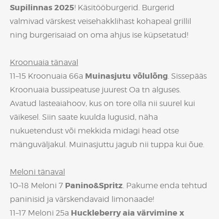
Supilinnas 2025
! Käsitööburgerid. Burgerid
valmivad värskest veisehakklihast kohapeal grillil
ning burgerisaiad on oma ahjus ise küpsetatud!
Kroonuaia tänaval
Muinasjutu võlulõng
11–15 Kroonuaia 66a
. Sissepääs
Kroonuaia bussipeatuse juurest Oa tn alguses.
Avatud lasteaiahoov, kus on tore olla nii suurel kui
väikesel. Siin saate kuulda lugusid, näha
nukuetendust või mekkida midagi head otse
mänguväljakul. Muinasjuttu jagub nii tuppa kui õue.
Meloni tänaval
Panino&Spritz
10–18 Meloni 7
. Pakume enda tehtud
paninisid ja värskendavaid limonaade!
Huckleberry aia värvimine x
11–17 Meloni 25a