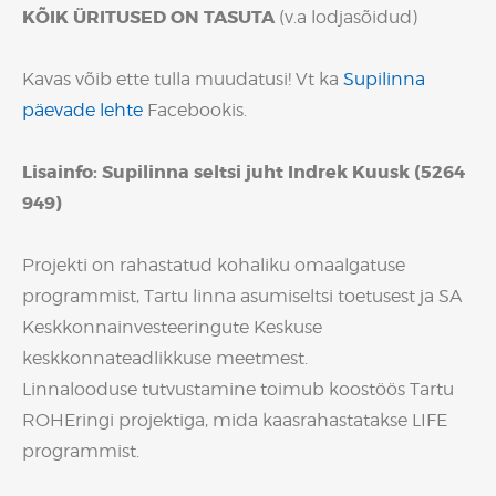
KÕIK ÜRITUSED ON TASUTA
(v.a lodjasõidud)
Kavas võib ette tulla muudatusi! Vt ka
Supilinna
päevade lehte
Facebookis.
Lisainfo: Supilinna seltsi juht Indrek Kuusk (5264
949)
Projekti on rahastatud kohaliku omaalgatuse
programmist, Tartu linna asumiseltsi toetusest ja SA
Keskkonnainvesteeringute Keskuse
keskkonnateadlikkuse meetmest.
Linnalooduse tutvustamine toimub koostöös Tartu
ROHEringi projektiga, mida kaasrahastatakse LIFE
programmist.