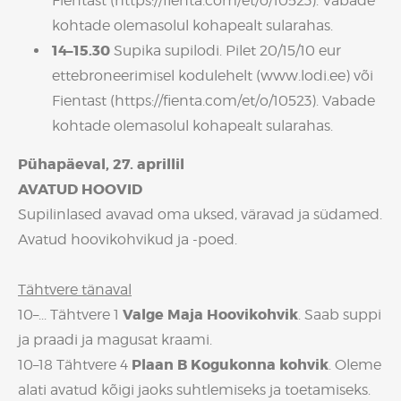
Fientast (https://fienta.com/et/o/10523). Vabade
kohtade olemasolul kohapealt sularahas.
14–15.30
Supika supilodi. Pilet 20/15/10 eur
ettebroneerimisel kodulehelt (www.lodi.ee) või
Fientast (https://fienta.com/et/o/10523). Vabade
kohtade olemasolul kohapealt sularahas.
Pühapäeval, 27. aprillil
AVATUD HOOVID
Supilinlased avavad oma uksed, väravad ja südamed.
Avatud hoovikohvikud ja -poed.
Tähtvere tänaval
Valge Maja Hoovikohvik
10–... Tähtvere 1
. Saab suppi
ja praadi ja magusat kraami.
Plaan B Kogukonna kohvik
10–18 Tähtvere 4
. Oleme
alati avatud kõigi jaoks suhtlemiseks ja toetamiseks.