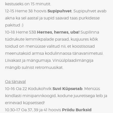
kestuseks on 15 minutit.
Supipuhvet
12–15 Herne 38 hoovis
. Supipuhvet avab
akna ka sel aastal ja supid saavad taas purkidesse
pakitud :)
Hernes, hernes, uba!
10–18 Herne 53B
Supilinna
tüdrukute lemmikpalade paraad, kusjuures kõik
toidud on menüüsse valitud nii, et koostisosad
meenutaksid armsa kodulinnaosa tänavanimetusi.
Liivakast ja mängumaja. Vinüülplaadimängija
mängib sulnist retromuusikat.
Oa tänaval
Suvi Küpsetab
10–16 Oa 22 Kodukohvik
. Menüüs
kindlasti minipannkoogid, kodune juuretisega leib ja
erinevad küpsetised!
Priidu Burksid
10.30–17 Oa 37, 39 ja 41 hoovis