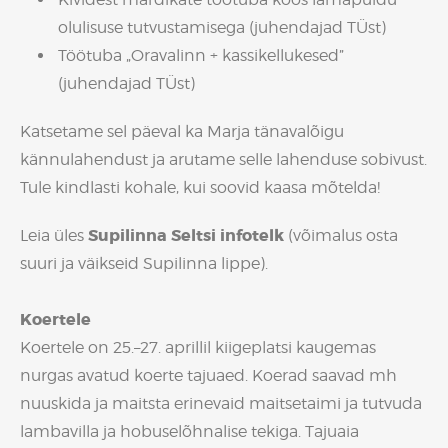
olulisuse tutvustamisega (juhendajad TÜst)
Töötuba „Oravalinn + kassikellukesed”
(juhendajad TÜst)
Katsetame sel päeval ka Marja tänavalõigu
kännulahendust ja arutame selle lahenduse sobivust.
Tule kindlasti kohale, kui soovid kaasa mõtelda!
Supilinna Seltsi infotelk
Leia üles
(võimalus osta
suuri ja väikseid Supilinna lippe).
Koertele
Koertele on 25.–27. aprillil kiigeplatsi kaugemas
nurgas avatud koerte tajuaed. Koerad saavad mh
nuuskida ja maitsta erinevaid maitsetaimi ja tutvuda
lambavilla ja hobuselõhnalise tekiga. Tajuaia