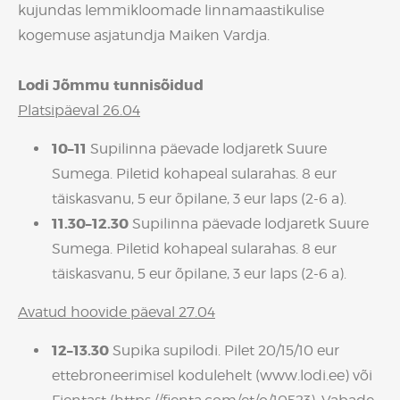
kujundas lemmikloomade linnamaastikulise
kogemuse asjatundja Maiken Vardja.
Lodi Jõmmu tunnisõidud
Platsipäeval 26.04
10–11
Supilinna päevade lodjaretk Suure
Sumega. Piletid kohapeal sularahas. 8 eur
täiskasvanu, 5 eur õpilane, 3 eur laps (2-6 a).
11.30–12.30
Supilinna päevade lodjaretk Suure
Sumega. Piletid kohapeal sularahas. 8 eur
täiskasvanu, 5 eur õpilane, 3 eur laps (2-6 a).
Avatud hoovide päeval 27.04
12–13.30
Supika supilodi. Pilet 20/15/10 eur
ettebroneerimisel kodulehelt (www.lodi.ee) või