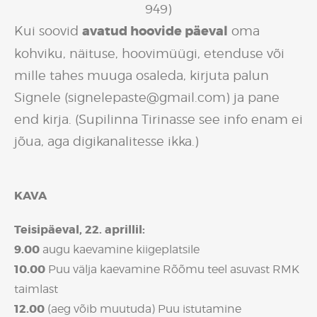
949)
avatud hoovide päeval
Kui soovid
oma
kohviku, näituse, hoovimüügi, etenduse või
mille tahes muuga osaleda,
kirjuta palun
Signele (signelepaste@gmail.com) ja pane
end kirja. (Supilinna Tirinasse see info enam ei
jõua, aga digikanalitesse ikka.)
KAVA
Teisipäeval, 22. aprillil:
9.00
augu kaevamine kiigeplatsile
10.00
Puu välja kaevamine Rõõmu teel asuvast RMK
taimlast
12.00
(aeg võib muutuda) Puu istutamine