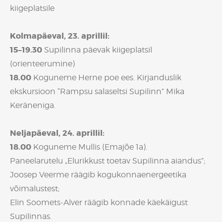
kiigeplatsile
Kolmapäeval, 23. aprillil:
15–19.30
Supilinna päevak kiigeplatsil
(orienteerumine)
18.00
Koguneme Herne poe ees. Kirjanduslik
ekskursioon “Rampsu salaseltsi Supilinn” Mika
Keräneniga.
Neljapäeval, 24. aprillil:
18.00
Koguneme Mullis (Emajõe 1a).
Paneelarutelu „Elurikkust toetav Supilinna aiandus”;
Joosep Veerme räägib kogukonnaenergeetika
võimalustest;
Elin Soomets-Alver räägib konnade käekäigust
Supilinnas.