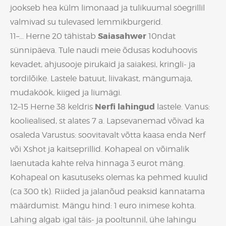
jookseb hea külm limonaad ja tulikuumal söegrillil
valmivad su tulevased lemmikburgerid.
Saiasahwer
11–... Herne 20 tähistab
10ndat
sünnipäeva. Tule naudi meie õdusas koduhoovis
kevadet, ahjusooje pirukaid ja saiakesi, kringli- ja
tordilõike. Lastele batuut, liivakast, mängumaja,
mudaköök, kiiged ja liumägi.
Nerfi lahingud
12–15 Herne 38 keldris
lastele. Vanus:
kooliealised, st alates 7 a. Lapsevanemad võivad ka
osaleda Varustus: soovitavalt võtta kaasa enda Nerf
või Xshot ja kaitseprillid. Kohapeal on võimalik
laenutada kahte relva hinnaga 3 eurot mäng.
Kohapeal on kasutuseks olemas ka pehmed kuulid
(ca 300 tk). Riided ja jalanõud peaksid kannatama
määrdumist. Mängu hind: 1 euro inimese kohta.
Lahing algab igal täis- ja pooltunnil, ühe lahingu