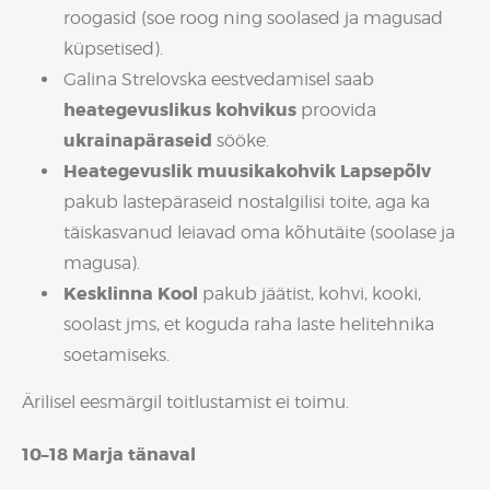
roogasid (soe roog ning soolased ja magusad
küpsetised).
Galina Strelovska eestvedamisel saab
heategevuslikus kohvikus
proovida
ukrainapäraseid
sööke.
Heategevuslik muusikakohvik Lapsepõlv
pakub lastepäraseid nostalgilisi toite, aga ka
täiskasvanud leiavad oma kõhutäite (soolase ja
magusa).
Kesklinna Kool
pakub jäätist, kohvi, kooki,
soolast jms, et koguda raha laste helitehnika
soetamiseks.
Ärilisel eesmärgil toitlustamist ei toimu.
10–18 Marja tänaval