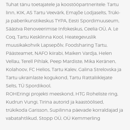
Tuhat tänu toetajatele ja koostööpartneritele: Tartu
linn, KIK, AS Tartu Veevärk, Emajõe Lodjaselts, Trüki-
ja paberikunstikeskus TYPA, Eesti Spordimuuseum,
Säästva Renoveerimise Infokeskus, Ceelia OÜ, A. Le
Coq, Tartu Kesklinna Kool, Heategevuslik
muusikakohvik Lapsepõlv, Foodsharing Tartu,
Päästeamet, NAFO kiirabi, Maiken Vardja, Helen
Vellau, Terell Pihlak, Peep Mardiste, Mika Keränen,
Kolahoov, FC Helios, Tartu Kalev, Galina Strelovska ja
Tartu ukrainlaste kogukond, Tartu Rattaliiklejate
Selts, TÜ Spordikool,
ROHEringi projekti meeskond, HTG Roheliste ring,
Kudrun Vungi, Tirina autorid ja kaastöölised,
trükikoda Garisson, Supilinna päevade korraldajad ja
vabatahtlikud, Stopp OÜ, OÜ Kemmerling