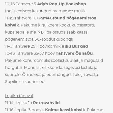
Ady's Pop-Up Bookshop
10–16 Tähtvere 5
.
Ingliskeelsete kasutatud raamatute müük.
GameGround põgenemistoa
11–15 Tähtvere 16
kohvik
. Pakume kirju koera kooki, küpsisetorti,
küpsisepalle jne. NB! Iga ostuga saab kaasa
põgenemistoa 5€-sooduskupongi!
Riku Burksid
11–... Tähtvere 25 Hoovikohvik
Tähtvere ÕunaÕu
10–16 Tähtvere 35-37 hoov
.
Pakume kõhurõõmuks soolast suutäit ja magusaid
hõrgutisi. Mõnusat õhkkonda, tegevusi lastele ja
suurtele. Õnneloos ja õuemängud. Tule ja avasta
Supilinna suurim õu!
Lepiku tänaval
Retrovahvlid
11–14 Lepiku 1a
Kolme kassi kohvik
11–16 Lepiku 3 hoovis
. Pakume