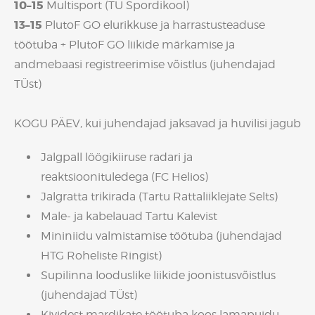
10–15
Multisport (TÜ Spordikool)
13–15
PlutoF GO elurikkuse ja harrastusteaduse
töötuba + PlutoF GO liikide märkamise ja
andmebaasi registreerimise võistlus (juhendajad
TÜst)
KOGU PÄEV, kui juhendajad jaksavad ja huvilisi jagub
Jalgpall löögikiiruse radari ja
reaktsioonituledega (FC Helios)
Jalgratta trikirada (Tartu Rattaliiklejate Selts)
Male- ja kabelauad Tartu Kalevist
Mininiidu valmistamise töötuba (juhendajad
HTG Roheliste Ringist)
Supilinna looduslike liikide joonistusvõistlus
(juhendajad TÜst)
Kividest mardikate töötuba koos lamapuidu