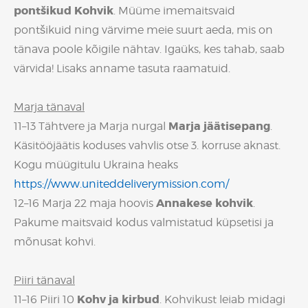
pontšikud Kohvik
. Müüme imemaitsvaid
pontšikuid ning värvime meie suurt aeda, mis on
tänava poole kõigile nähtav. Igaüks, kes tahab, saab
värvida! Lisaks anname tasuta raamatuid.
Marja tänaval
Marja jäätisepang
11–13 Tähtvere ja Marja nurgal
.
Käsitööjäätis koduses vahvlis otse 3. korruse aknast.
Kogu müügitulu Ukraina heaks
https://www.uniteddeliverymission.com/
Annakese kohvik
12–16 Marja 22 maja hoovis
.
Pakume maitsvaid kodus valmistatud küpsetisi ja
mõnusat kohvi.
Piiri tänaval
Kohv ja kirbud
11–16 Piiri 10
. Kohvikust leiab midagi