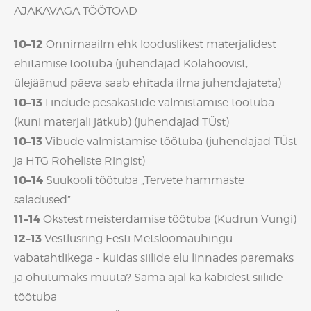
AJAKAVAGA TÖÖTOAD
10–12
Onnimaailm ehk looduslikest materjalidest
ehitamise töötuba (juhendajad Kolahoovist,
ülejäänud päeva saab ehitada ilma juhendajateta)
10–13
Lindude pesakastide valmistamise töötuba
(kuni materjali jätkub) (juhendajad TÜst)
10–13
Vibude valmistamise töötuba (juhendajad TÜst
ja HTG Roheliste Ringist)
10–14
Suukooli töötuba „Tervete hammaste
saladused”
11–14
Okstest meisterdamise töötuba (Kudrun Vungi)
12–13
Vestlusring Eesti Metsloomaühingu
vabatahtlikega - kuidas siilide elu linnades paremaks
ja ohutumaks muuta? Sama ajal ka käbidest siilide
töötuba