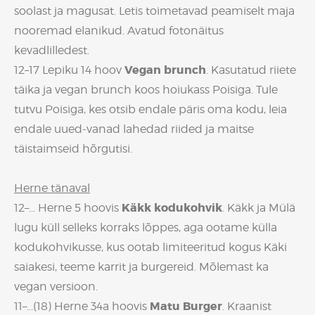
soolast ja magusat. Letis toimetavad peamiselt maja
nooremad elanikud. Avatud fotonäitus
kevadlilledest.
Vegan brunch
12–17 Lepiku 14 hoov
. Kasutatud riiete
täika ja vegan brunch koos hoiukass Poisiga. Tule
tutvu Poisiga, kes otsib endale päris oma kodu, leia
endale uued-vanad lahedad riided ja maitse
täistaimseid hõrgutisi.
Herne tänaval
Käkk kodukohvik
12–... Herne 5 hoovis
. Käkk ja Mülä
lugu küll selleks korraks lõppes, aga ootame külla
kodukohvikusse, kus ootab limiteeritud kogus Käki
saiakesi, teeme karrit ja burgereid. Mõlemast ka
vegan versioon.
Matu Burger
11–...(18) Herne 34a hoovis
. Kraanist