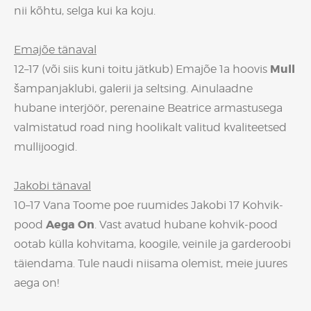
nii kõhtu, selga kui ka koju.
Emajõe tänaval
Mull
12–17 (või siis kuni toitu jätkub) Emajõe 1a hoovis
šampanjaklubi, galerii ja seltsing. Ainulaadne
hubane interjöör, perenaine Beatrice armastusega
valmistatud road ning hoolikalt valitud kvaliteetsed
mullijoogid.
Jakobi tänaval
10–17 Vana Toome poe ruumides Jakobi 17 Kohvik-
Aega On
pood
. Vast avatud hubane kohvik-pood
ootab külla kohvitama, koogile, veinile ja garderoobi
täiendama. Tule naudi niisama olemist, meie juures
aega on!