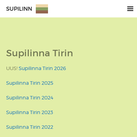
SUPILINN
Supilinna Tirin
UUS!
Supilinna Tirin 2026
Supilinna Tirin 2025
Supilinna Tirin 2024
Supilinna Tirin 2023
Supilinna Tirin 2022