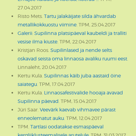
27.04.2017
Risto Mets.
Tartu jalakäijate silda ähvardab
metallikokkuostu viimine
. TPM, 25.04.2017
Galerii: Supilinna platsipäeval kaubeldi ja tralliti
vesise ilma kiuste
. TPM, 22.04.2017
Kristjan Roos.
Supilinlased ja nende selts
oskavad seista oma linnaosa avaliku ruumi eest
.
Linnaleht, 20.04.2017
Kertu Kula.
Supilinnas käib juba aastaid öine
saiategu
. TPM, 17.04.2017
Kertu Kula.
Linnaosafestivalide hooaja avavad
Supilinna päevad
. TPM, 15.04.2017
Jüri Saar.
Veevärk kaevab vihmavee pärast
enneolematut auku
. TPM, 12.04.2017
TPM.
Tartlasi oodatakse esmaspäeval
kergliiklusteemalisele arutelule
. TPM, 31.03.2017