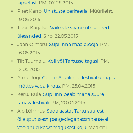
lapselast.
PM, 07.08.2015
Piret Karro.
Unistuste perifeeria
. Müürileht,
19.06.2015
Tõnu Karjatse.
Väikeste väänikute suured
ülesanded
. Sirp, 22.05.2015
Jaan Olmaru.
Supilinna maaletooja
. PM,
16.05.2015
Tiit Tuumalu.
Koli või Tartusse tagasi
! PM,
12.05.2015
Aime Jõgi.
Galerii: Supilinna festival on igas
mõttes väga kirgas
. PM, 25.04.2015
Kertu Kula.
Supilinn peab maha suure
tänavafestivali
. PM, 20.04.2015
Alo Lõhmus.
Sada aastat Tartu suurest
õlleuputusest: pangedega tassiti tänaval
voolanud kesvamärjukest koju
. Maaleht,