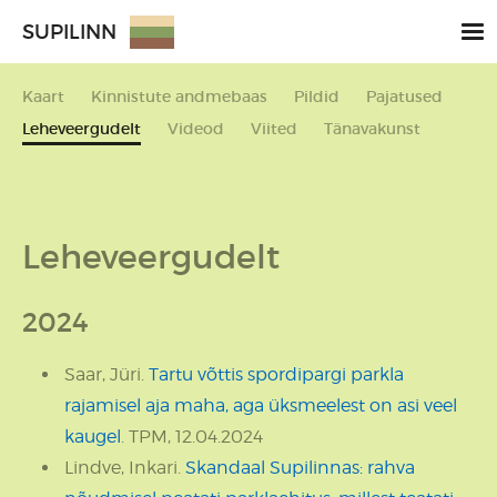
SUPILINN
Kaart
Kinnistute andmebaas
Pildid
Pajatused
Leheveergudelt
Videod
Viited
Tänavakunst
Leheveergudelt
2024
Saar, Jüri.
Tartu võttis spordipargi parkla
rajamisel aja maha, aga üksmeelest on asi veel
kaugel
. TPM, 12.04.2024
Lindve, Inkari.
Skandaal Supilinnas: rahva