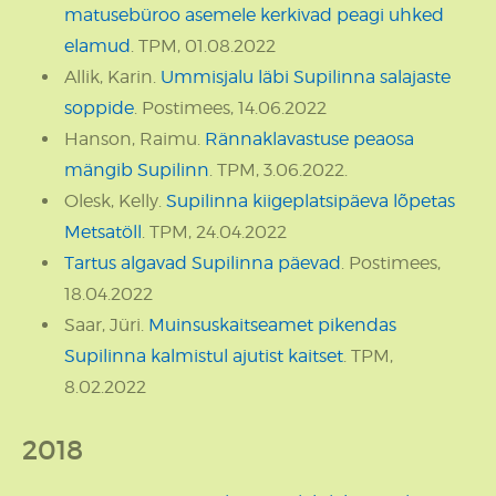
matusebüroo asemele kerkivad peagi uhked
elamud
. TPM, 01.08.2022
Allik, Karin.
Ummisjalu läbi Supilinna salajaste
soppide
. Postimees, 14.06.2022
Hanson, Raimu.
Rännaklavastuse peaosa
mängib Supilinn
. TPM, 3.06.2022.
Olesk, Kelly.
Supilinna kiigeplatsipäeva lõpetas
Metsatöll
. TPM, 24.04.2022
Tartus algavad Supilinna päevad
. Postimees,
18.04.2022
Saar, Jüri.
Muinsuskaitseamet pikendas
Supilinna kalmistul ajutist kaitset
. TPM,
8.02.2022
2018