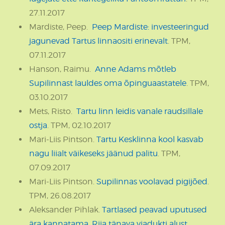
27.11.2017
Mardiste, Peep.
Peep Mardiste: investeeringud
jagunevad Tartus linnaositi erinevalt
. TPM,
07.11.2017
Hanson, Raimu.
Anne Adams mõtleb
Supilinnast lauldes oma õpinguaastatele
. TPM,
03.10.2017
Mets, Risto.
Tartu linn leidis vanale raudsillale
ostja
. TPM, 02.10.2017
Mari-Liis Pintson.
Tartu Kesklinna kool kasvab
nagu liialt väikeseks jäänud palitu
. TPM,
07.09.2017
Mari-Liis Pintson.
Supilinnas voolavad pigijõed
.
TPM, 26.08.2017
Aleksander Pihlak.
Tartlased peavad uputused
ära kannatama, Riia tänava viadukti alust