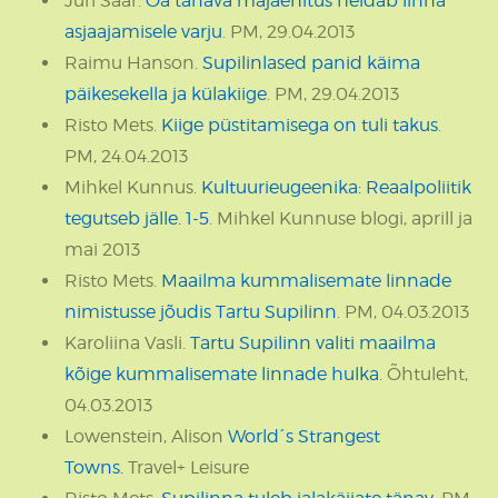
Jüri Saar.
Oa tänava majaehitus heidab linna
asjaajamisele varju
. PM, 29.04.2013
Raimu Hanson.
Supilinlased panid käima
päikesekella ja külakiige
. PM, 29.04.2013
Risto Mets.
Kiige püstitamisega on tuli takus
.
PM, 24.04.2013
Mihkel Kunnus.
Kultuurieugeenika: Reaalpoliitik
tegutseb jälle. 1-5
. Mihkel Kunnuse blogi, aprill ja
mai 2013
Risto Mets.
Maailma kummalisemate linnade
nimistusse jõudis Tartu Supilinn
. PM, 04.03.2013
Karoliina Vasli.
Tartu Supilinn valiti maailma
kõige kummalisemate linnade hulka
. Õhtuleht,
04.03.2013
Lowenstein, Alison
World´s Strangest
Towns.
Travel+ Leisure