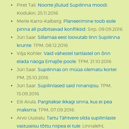
Piret Tali.
Noorte jõulud Supilinna moodi
.
Kodukiri, 25.11.2016
Merle Karro-Kalberg.
Planeerimine toob esile
pinna all pulbitsevad konfliktid
. Sirp, 09.09.2016
Jüri Saar.
Sillamaa eest loovutab linn Supilinna
krunte
. TPM, 08.12.2016
Vilja Kohler.
Vaid vähestel tartlastel on õnn
elada näoga Emajõe poole
. TPM, 21.10.2016
Jüri Saar.
Supilinnas on müüa olematu korter
.
PM, 25.10.2016
Jüri Saar.
Supilinlased said ninanipsu
. TPM,
15.09.2016
Eili Arula.
Pargitakse ikkagi sinna, kus ei pea
maksma
. TPM, 07.09.2016
Arvo Uustalu.
Tartu Tähtvere silda supilinlaste
vastuseisu tõttu niipea ei tule
. Linnaleht,