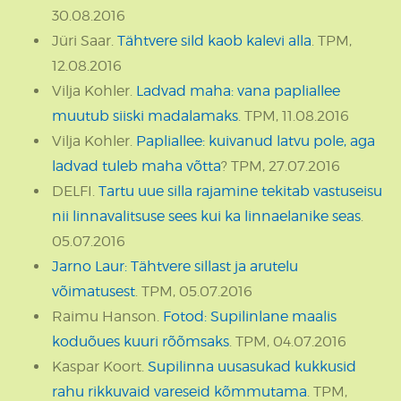
30.08.2016
Jüri Saar.
Tähtvere sild kaob kalevi alla
. TPM,
12.08.2016
Vilja Kohler.
Ladvad maha: vana papliallee
muutub siiski madalamaks
. TPM, 11.08.2016
Vilja Kohler.
Papliallee: kuivanud latvu pole, aga
ladvad tuleb maha võtta
? TPM, 27.07.2016
DELFI.
Tartu uue silla rajamine tekitab vastuseisu
nii linnavalitsuse sees kui ka linnaelanike seas
.
05.07.2016
Jarno Laur: Tähtvere sillast ja arutelu
võimatusest
. TPM, 05.07.2016
Raimu Hanson.
Fotod: Supilinlane maalis
koduõues kuuri rõõmsaks
. TPM, 04.07.2016
Kaspar Koort.
Supilinna uusasukad kukkusid
rahu rikkuvaid vareseid kõmmutama
. TPM,