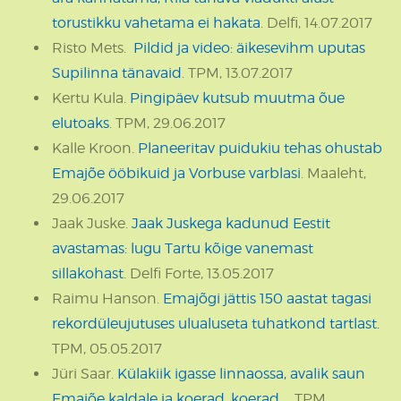
torustikku vahetama ei hakata
. Delfi, 14.07.2017
Risto Mets.
Pildid ja video: äikesevihm uputas
Supilinna tänavaid
. TPM, 13.07.2017
Kertu Kula.
Pingipäev kutsub muutma õue
elutoaks
. TPM, 29.06.2017
Kalle Kroon.
Planeeritav puidukiu tehas ohustab
Emajõe ööbikuid ja Vorbuse varblasi
. Maaleht,
29.06.2017
Jaak Juske.
Jaak Juskega kadunud Eestit
avastamas: lugu Tartu kõige vanemast
sillakohast
. Delfi Forte, 13.05.2017
Raimu Hanson.
Emajõgi jättis 150 aastat tagasi
rekordüleujutuses ulualuseta tuhatkond tartlast.
TPM, 05.05.2017
Jüri Saar.
Külakiik igasse linnaossa, avalik saun
Emajõe kaldale ja koerad, koerad ...
TPM,