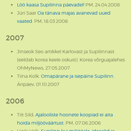
Löö kaasa Supilinna päevadel!
PM, 24.04.2008
Jüri Saar
Oa tänava majas avanevad uued
vaated
. PM, 18.03.2008
2007
Jinseok Seo artikkel Karlovast ja Supilinnast
(eeldab korea keele oskust). Korea võrguajalehes
OhMyNews, 27.05.2007
Tiina Kolk.
Omapärane ja isepäine Supilinn
.
Äripäev, 01.10.2007
2006
Tiit Sild,
Ajalooliste hoonete koopiad ei aita
hoida miljööväärtust.
PM, 07.06.2006