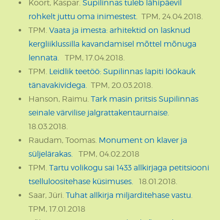
Koort, Kaspar.
Supilinnas tuleb lähipäevil
rohkelt juttu oma inimestest.
TPM, 24.04.2018.
TPM.
Vaata ja imesta: arhitektid on lasknud
kergliiklussilla kavandamisel mõttel mõnuga
lennata.
TPM, 17.04.2018.
TPM.
Leidlik teetöö: Supilinnas lapiti löökauk
tänavakividega.
TPM, 20.03.2018.
Hanson, Raimu.
Tark masin pritsis Supilinnas
seinale värvilise jalgrattakentaurnaise.
18.03.2018.
Raudam, Toomas.
Monument on klaver ja
süljelärakas.
TPM, 04.02.2018
TPM.
Tartu volikogu sai 1433 allkirjaga petitsiooni
tselluloositehase küsimuses.
18.01.2018.
Saar, Jüri.
Tuhat allkirja miljarditehase vastu
.
TPM, 17.01.2018