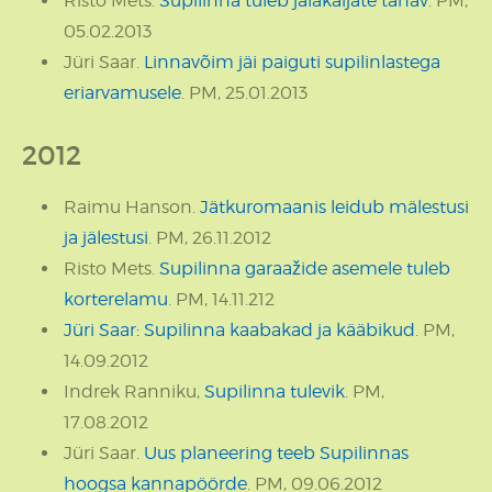
Risto Mets.
Supilinna tuleb jalakäijate tänav
. PM,
05.02.2013
Jüri Saar.
Linnavõim jäi paiguti supilinlastega
eriarvamusele
. PM, 25.01.2013
2012
Raimu Hanson.
Jätkuromaanis leidub mälestusi
ja jälestusi
. PM, 26.11.2012
Risto Mets.
Supilinna garaažide asemele tuleb
korterelamu
. PM, 14.11.212
Jüri Saar: Supilinna kaabakad ja kääbikud
. PM,
14.09.2012
Indrek Ranniku,
Supilinna tulevik
. PM,
17.08.2012
Jüri Saar.
Uus planeering teeb Supilinnas
hoogsa kannapöörde
. PM, 09.06.2012