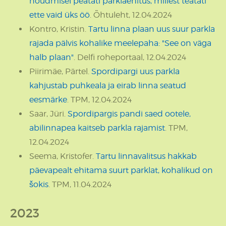
nõudmisel peatati parklaehitus, millest teatati
ette vaid üks öö
. Õhtuleht, 12.04.2024
Kontro, Kristin.
Tartu linna plaan uus suur parkla
rajada pälvis kohalike meelepaha: "See on väga
halb plaan"
. Delfi roheportaal, 12.04.2024
Piirimäe, Pärtel.
Spordipargi uus parkla
kahjustab puhkeala ja eirab linna seatud
eesmärke
. TPM, 12.04.2024
Saar, Jüri.
Spordipargis pandi saed ootele,
abilinnapea kaitseb parkla rajamist
. TPM,
12.04.2024
Seema, Kristofer.
Tartu linnavalitsus hakkab
päevapealt ehitama suurt parklat, kohalikud on
šokis
. TPM, 11.04.2024
2023