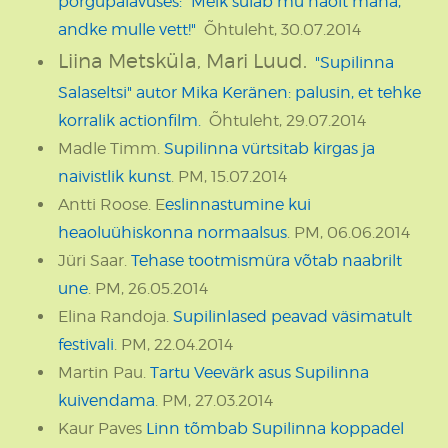
põrgupalavuses: "Meik sulab mu näolt maha,
andke mulle vett!"
Õhtuleht, 30.07.2014
Liina Metsküla, Mari Luud.
"Supilinna
Salaseltsi" autor Mika Keränen: palusin, et tehke
korralik actionfilm.
Õhtuleht, 29.07.2014
Madle Timm.
Supilinna vürtsitab kirgas ja
naivistlik kunst
. PM, 15.07.2014
Antti Roose. E
eslinnastumine kui
heaoluühiskonna normaalsus
. PM, 06.06.2014
Jüri Saar.
Tehase tootmismüra võtab naabrilt
une
. PM, 26.05.2014
Elina Randoja.
Supilinlased peavad väsimatult
festivali
. PM, 22.04.2014
Martin Pau.
Tartu Veevärk asus Supilinna
kuivendama
. PM, 27.03.2014
Kaur Paves
Linn tõmbab Supilinna koppadel