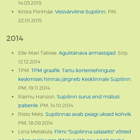
14.03.2015
Krista Piirimäe.
Vesivärviline Supilinn
. PM,
22.01.2015
2014
Elle-Mari Talivee.
Agulitänava armastajad
. Sirp,
12.12.2014
TPM.
TPM graafik: Tartu korteritehingute
keskmises hinnas järgneb Kesklinnale Supilinn.
PM, 19.11.2014
Raimu Hanson.
Supilinn surus end mälust
paberile
. PM, 14.10.2014
Risto Mets.
Supilinnas avab peagi uksed kohvik.
PM, 18.09.2014
Liina Metsküla.
Filmi "Supilinna salaselts" võtted