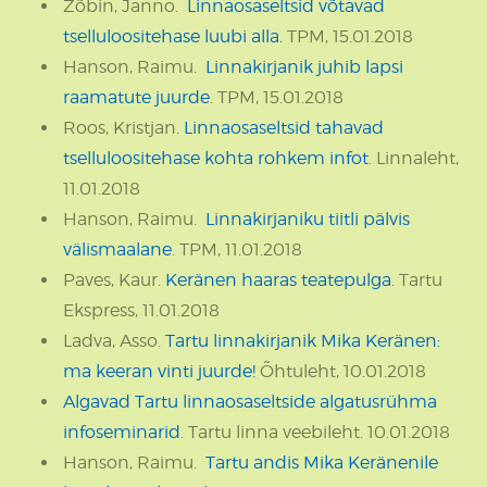
Zõbin, Janno.
Linnaosaseltsid võtavad
tselluloositehase luubi alla.
TPM, 15.01.2018
Hanson, Raimu.
Linnakirjanik juhib lapsi
raamatute juurde
. TPM, 15.01.2018
Roos, Kristjan.
Linnaosaseltsid tahavad
tselluloositehase kohta rohkem infot
. Linnaleht,
11.01.2018
Hanson, Raimu.
Linnakirjaniku tiitli pälvis
välismaalane
. TPM, 11.01.2018
Paves, Kaur.
Keränen haaras teatepulga
. Tartu
Ekspress, 11.01.2018
Ladva, Asso.
Tartu linnakirjanik Mika Keränen:
ma keeran vinti juurde!
Õhtuleht, 10.01.2018
Algavad Tartu linnaosaseltside algatusrühma
infoseminarid
. Tartu linna veebileht. 10.01.2018
Hanson, Raimu.
Tartu andis Mika Keränenile