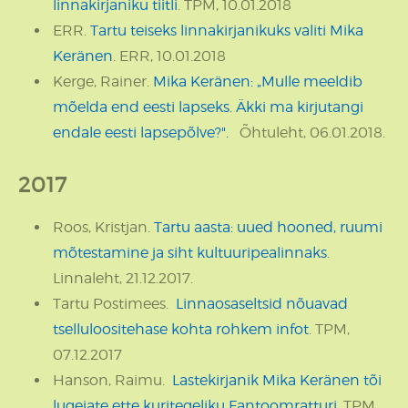
linnakirjaniku tiitli
. TPM, 10.01.2018
ERR.
Tartu teiseks linnakirjanikuks valiti Mika
Keränen
. ERR, 10.01.2018
Kerge, Rainer.
Mika Keränen: „Mulle meeldib
mõelda end eesti lapseks. Äkki ma kirjutangi
endale eesti lapsepõlve?".
Õhtuleht, 06.01.2018.
2017
Roos, Kristjan.
Tartu aasta: uued hooned, ruumi
mõtestamine ja siht kultuuripealinnaks
.
Linnaleht, 21.12.2017.
Tartu Postimees.
Linnaosaseltsid nõuavad
tselluloositehase kohta rohkem infot
. TPM,
07.12.2017
Hanson, Raimu.
Lastekirjanik Mika Keränen tõi
lugejate ette kuritegeliku Fantoomratturi
. TPM,