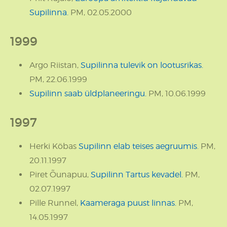
Supilinna.
PM, 02.05.2000
1999
Argo Riistan,
Supilinna tulevik on lootusrikas.
PM, 22.06.1999
Supilinn saab üldplaneeringu.
PM, 10.06.1999
1997
Herki Köbas
Supilinn elab teises aegruumis
. PM,
20.11.1997
Piret Õunapuu,
Supilinn Tartus kevadel.
PM,
02.07.1997
Pille Runnel,
Kaameraga puust linnas.
PM,
14.05.1997