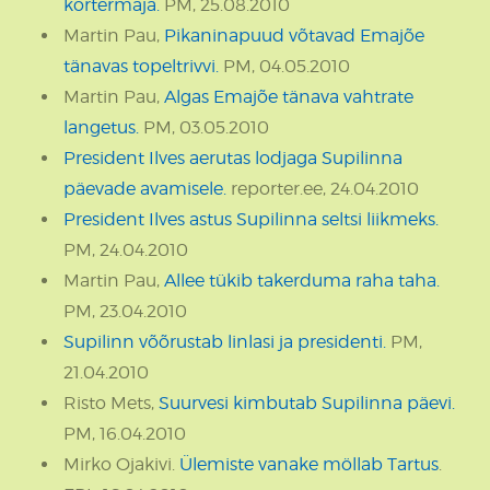
kortermaja.
PM, 25.08.2010
Martin Pau,
Pikaninapuud võtavad Emajõe
tänavas topeltrivvi.
PM, 04.05.2010
Martin Pau,
Algas Emajõe tänava vahtrate
langetus.
PM, 03.05.2010
President Ilves aerutas lodjaga Supilinna
päevade avamisele.
reporter.ee, 24.04.2010
President Ilves astus Supilinna seltsi liikmeks.
PM, 24.04.2010
Martin Pau,
Allee tükib takerduma raha taha.
PM, 23.04.2010
Supilinn võõrustab linlasi ja presidenti.
PM,
21.04.2010
Risto Mets,
Suurvesi kimbutab Supilinna päevi.
PM, 16.04.2010
Mirko Ojakivi.
Ülemiste vanake möllab Tartus
.