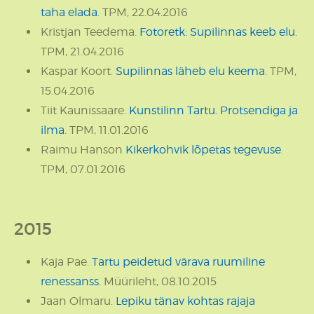
taha elada
. TPM, 22.04.2016
Kristjan Teedema.
Fotoretk: Supilinnas keeb elu
.
TPM, 21.04.2016
Kaspar Koort.
Supilinnas läheb elu keema
. TPM,
15.04.2016
Tiit Kaunissaare.
Kunstilinn Tartu. Protsendiga ja
ilma
. TPM, 11.01.2016
Raimu Hanson
Kikerkohvik lõpetas tegevuse
.
TPM, 07.01.2016
2015
Kaja Pae.
Tartu peidetud värava ruumiline
renessanss.
Müürileht, 08.10.2015
Jaan Olmaru.
Lepiku tänav kohtas rajaja