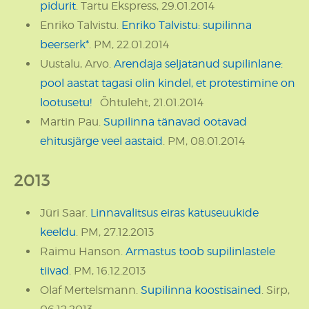
pidurit
. Tartu Ekspress, 29.01.2014
Enriko Talvistu.
Enriko Talvistu: supilinna
beerserk*
. PM, 22.01.2014
Uustalu, Arvo.
Arendaja seljatanud supilinlane:
pool aastat tagasi olin kindel, et protestimine on
lootusetu!
Õhtuleht, 21.01.2014
Martin Pau.
Supilinna tänavad ootavad
ehitusjärge veel aastaid
. PM, 08.01.2014
2013
Jüri Saar.
Linnavalitsus eiras katuseuukide
keeldu
. PM, 27.12.2013
Raimu Hanson.
Armastus toob supilinlastele
tiivad
. PM, 16.12.2013
Olaf Mertelsmann.
Supilinna koostisained
. Sirp,