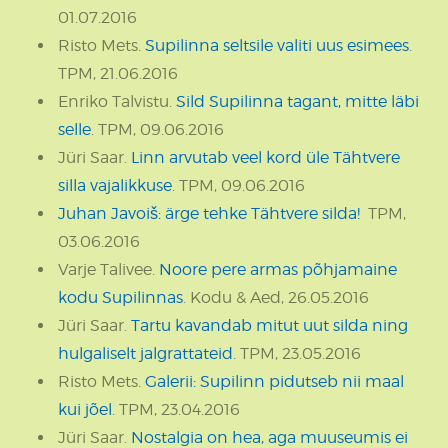
01.07.2016
Risto Mets.
Supilinna seltsile valiti uus esimees
.
TPM, 21.06.2016
Enriko Talvistu.
Sild Supilinna tagant, mitte läbi
selle
. TPM, 09.06.2016
Jüri Saar.
Linn arvutab veel kord üle Tähtvere
silla vajalikkuse
. TPM, 09.06.2016
Juhan Javoiš: ärge tehke Tähtvere silda!
TPM,
03.06.2016
Varje Talivee.
Noore pere armas põhjamaine
kodu Supilinnas
. Kodu & Aed, 26.05.2016
Jüri Saar.
Tartu kavandab mitut uut silda ning
hulgaliselt jalgrattateid
. TPM, 23.05.2016
Risto Mets.
Galerii: Supilinn pidutseb nii maal
kui jõel
. TPM, 23.04.2016
Jüri Saar.
Nostalgia on hea, aga muuseumis ei