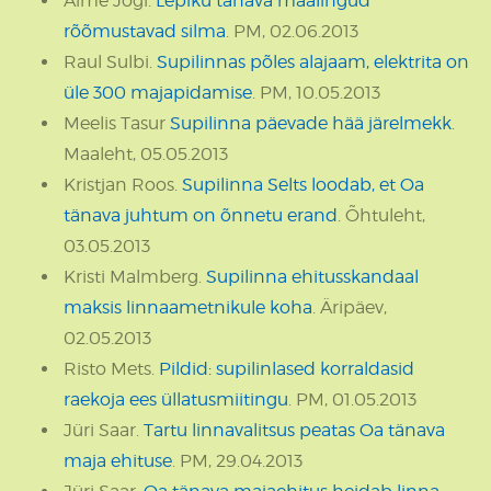
Aime Jõgi.
Lepiku tänava maalingud
rõõmustavad silma
. PM, 02.06.2013
Raul Sulbi.
Supilinnas põles alajaam, elektrita on
üle 300 majapidamise
. PM, 10.05.2013
Meelis Tasur
Supilinna päevade hää järelmekk
.
Maaleht, 05.05.2013
Kristjan Roos.
Supilinna Selts loodab, et Oa
tänava juhtum on õnnetu erand
. Õhtuleht,
03.05.2013
Kristi Malmberg.
Supilinna ehitusskandaal
maksis linnaametnikule koha
. Äripäev,
02.05.2013
Risto Mets.
Pildid: supilinlased korraldasid
raekoja ees üllatusmiitingu
. PM, 01.05.2013
Jüri Saar.
Tartu linnavalitsus peatas Oa tänava
maja ehituse
. PM, 29.04.2013