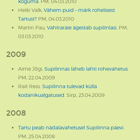
koguma.
PM, 04.03.2010
Heiki Valk,
Vähem puid – märk rohelisest
Tartust?
PM, 04.03.2010
Martin Pau,
Vahtraraie ägestab supilinlasi.
PM,
03.03.2010
2009
Aime Jõgi,
Supilinnas läheb lahti rohevahetus.
PM, 22.04.2009
Rait Ress.
Supilinna tulevad külla
kodanikualgatused
. Sirp, 23.04.2009
2008
Tartu peab nädalavahetusel Supilinna päevi.
PM, 25.04.2008