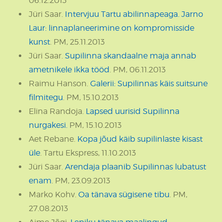
06.12.2013
Jüri Saar.
Intervjuu Tartu abilinnapeaga. Jarno
Laur: linnaplaneerimine on kompromisside
kunst
. PM, 25.11.2013
Jüri Saar.
Supilinna skandaalne maja annab
ametnikele ikka tööd
. PM, 06.11.2013
Raimu Hanson.
Galerii: Supilinnas käis suitsune
filmitegu
. PM, 15.10.2013
Elina Randoja.
Lapsed uurisid Supilinna
nurgakesi.
PM, 15.10.2013
Aet Rebane.
Kopa jõud käib supilinlaste kisast
üle
. Tartu Ekspress, 11.10.2013
Jüri Saar.
Arendaja plaanib Supilinnas lubatust
enam
. PM, 23.09.2013
Marko Kohv.
Oa tänava sügisene tibu
. PM,
27.08.2013