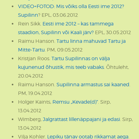
VIDEO+FOTOD: Mis võiks olla Eesti ime 2012?
Supilinn
? EPL, 03.06.2012
Rein Sikk.
Eesti ime 2012 – kas tammega
staadion, Supilinn või Kaali järv?
EPL, 30.05.2012
Raimu Hanson.
Tartu linna mahuvad Tartu ja
Mitte-Tartu
. PM, 09.05.2012
Kristjan Roos.
Tartu Supilinnas on välja
kujunenud õhustik, mis teeb vabaks
. Õhtuleht,
20.04.2012
Raimu Hanson.
Supilinna armastus sai kaaned
.
PM, 19.04.2012
Holger Kaints,
Remsu „Kevade(d)”
. Sirp,
13.04.2012
Wimberg,
Jalgrattast lillenäppajani ja edasi
. Sirp,
13.04.2012
Vilja Kohler.
Lepiku tänav ootab rikkamat aega
.