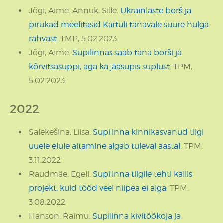
Jõgi, Aime. Annuk, Sille.
Ukrainlaste borš ja
pirukad meelitasid Kartuli tänavale suure hulga
rahvast
. TMP, 5.02.2023
Jõgi, Aime.
Supilinnas saab täna borši ja
kõrvitsasuppi, aga ka jääsupis suplust
. TPM,
5.02.2023
2022
Salekešina, Liisa.
Supilinna kinnikasvanud tiigi
uuele elule aitamine algab tuleval aastal
. TPM,
3.11.2022
Raudmäe, Egeli.
Supilinna tiigile tehti kallis
projekt, kuid tööd veel niipea ei alga
. TPM,
3.08.2022
Hanson, Raimu.
Supilinna kivitöökoja ja