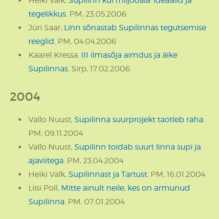
Heiki Valk,
Supilinn kui miljööala: ideaalid ja
tegelikkus.
PM, 23.05.2006
Jüri Saar,
Linn sõnastab Supilinnas tegutsemise
reeglid.
PM, 04.04.2006
Kaarel Kressa.
III ilmasõja aimdus ja äike
Supilinnas
. Sirp, 17.02.2006.
2004
Vallo Nuust,
Supilinna suurprojekt taotleb raha.
PM, 09.11.2004
Vallo Nuust,
Supilinn toidab suurt linna supi ja
ajaviitega
.
PM, 23.04.2004
Heiki Valk,
Supilinnast ja Tartust.
PM, 16.01.2004
Liisi Poll,
Mitte ainult neile, kes on armunud
Supilinna.
PM, 07.01.2004