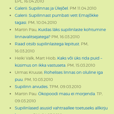
EPL, 16.04.2010
Galerii: Supilinnas ja Ülejõel.
PM 11.04.2010
Galerii: Supilinnast pumbati vett Emajõkke
tagasi.
PM, 10.04.2010
Martin Pau,
Kuidas läks supilinlaste kohtumine
linnavalitsejatega?
PM, 16.03.2010
Raad otsib supilinlastega lepitust.
PM,
16.03.2010
Heiki Valk, Mart Hiob,
Kaks või üks rida puid –
küsimus on ikka vastuseta.
PM, 15.03.2010
Urmas Kruuse,
Rohelises linnas on oluline iga
puu.
PM, 10.03.2010
Supilinn arvudes.
TPM, 09.03.2010
Martin Pau.
Ökopoodi masu ei morjenda
. TP,
09.03.2010
Supilinlased asusid vahtraallee toetuseks allkirju