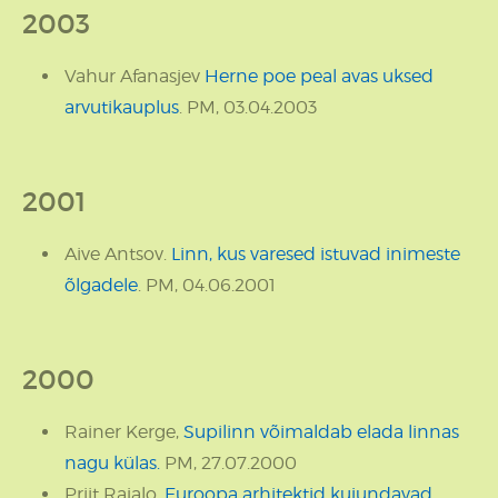
2003
Vahur Afanasjev
Herne poe peal avas uksed
arvutikauplus
. PM, 03.04.2003
2001
Aive Antsov.
Linn, kus varesed istuvad inimeste
õlgadele
. PM, 04.06.2001
2000
Rainer Kerge,
Supilinn võimaldab elada linnas
nagu külas.
PM, 27.07.2000
Priit Rajalo,
Euroopa arhitektid kujundavad