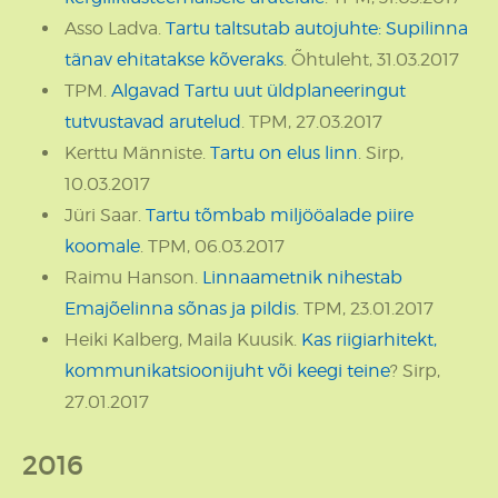
Asso Ladva.
Tartu taltsutab autojuhte: Supilinna
tänav ehitatakse kõveraks
. Õhtuleht, 31.03.2017
TPM.
Algavad Tartu uut üldplaneeringut
tutvustavad arutelud
. TPM, 27.03.2017
Kerttu Männiste.
Tartu on elus linn
. Sirp,
10.03.2017
Jüri Saar.
Tartu tõmbab miljööalade piire
koomale
. TPM, 06.03.2017
Raimu Hanson.
Linnaametnik nihestab
Emajõelinna sõnas ja pildis
. TPM, 23.01.2017
Heiki Kalberg, Maila Kuusik.
Kas riigiarhitekt,
kommunikatsioonijuht või keegi teine
? Sirp,
27.01.2017
2016