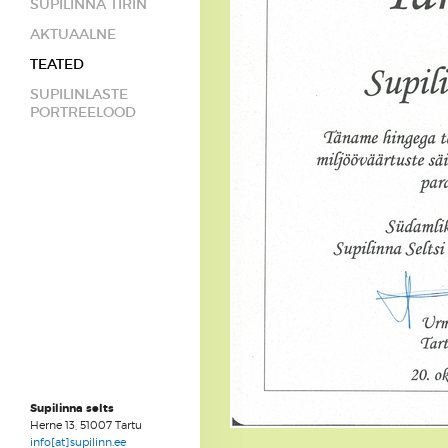
SUPILINNA TIRIN
AKTUAALNE
TEATED
SUPILINLASTE
PORTREELOOD
Supilinna selts
Herne 13, 51007 Tartu
info[at]supilinn.ee