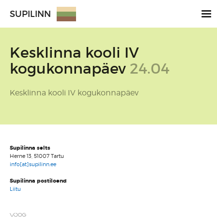
SUPILINN
Kesklinna kooli IV
kogukonnapäev
24.04
Kesklinna kooli IV kogukonnapäev
Supilinna selts
Herne 13, 51007 Tartu
info[at]supilinn.ee
Supilinna postiloend
Liitu