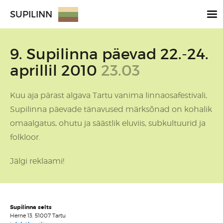
SUPILINN
9. Supilinna päevad 22.-24.
aprillil 2010
23.03
Kuu aja pärast algava Tartu vanima linnaosafestivali,
Supilinna päevade tänavused märksõnad on kohalik
omaalgatus, ohutu ja säästlik eluviis, subkultuurid ja
folkloor.
Jälgi reklaami!
Supilinna selts
Herne 13, 51007 Tartu