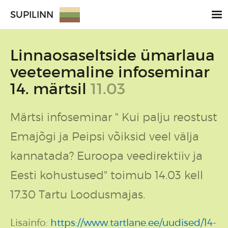
SUPILINN
Linnaosaseltside ümarlaua
veeteemaline infoseminar
14. märtsil
11.03
Märtsi infoseminar " Kui palju reostust
Emajõgi ja Peipsi võiksid veel välja
kannatada? Euroopa veedirektiiv ja
Eesti kohustused" toimub 14.03 kell
17.30 Tartu Loodusmajas.
Lisainfo:
https://www.tartlane.ee/uudised/14-