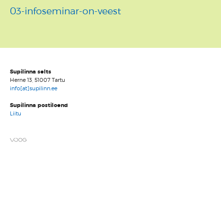
03-infoseminar-on-veest
Supilinna selts
Herne 13, 51007 Tartu
info[at]supilinn.ee
Supilinna postiloend
Liitu