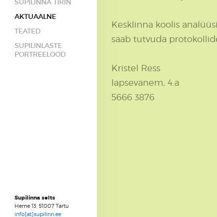
SUPILINNA TIRIN
AKTUAALNE
Kesklinna koolis analüüsi
TEATED
saab tutvuda protokolli
SUPILINLASTE
PORTREELOOD
Kristel Ress
lapsevanem, 4.a
5666 3876
Supilinna selts
Herne 13, 51007 Tartu
info[at]supilinn.ee