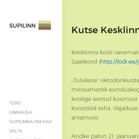
SUPILINN
Kutse Kesklin
Kesklinna kooli vanemate
Saatkond (
http://lodi.ee
„Tulukese“ oktoobrikuist
mitteametlik esinduskogu
kooliga seotud küsimusi 
TERE!
koostööd teha. Vajaduse
LINNAOSA
arvamuse.
SUPILINNA PÄEVAD
SELTS
Andke palun 21. jaanuari