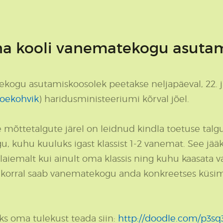
na kooli vanematekogu asuta
kogu asutamiskoosolek peetakse neljapäeval, 22. jaa
/joekohvik
) haridusministeeriumi kõrval jõel.
e mõttetalgute järel on leidnud kindla toetuse ta
, kuhu kuuluks igast klassist 1-2 vanemat. See jää
laiemalt kui ainult oma klassis ning kuhu kaasata 
 korral saab vanematekogu anda konkreetses küsim
ks oma tulekust teada siin:
http://doodle.com/p3s