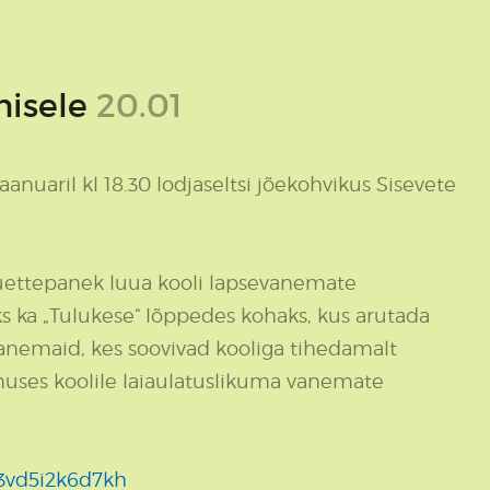
misele
20.01
nuaril kl 18.30 lodjaseltsi jõekohvikus Sisevete
lguettepanek luua kooli lapsevanemate
ks ka „Tulukese“ lõppedes kohaks, kus arutada
vanemaid, kes soovivad kooliga tihedamalt
uses koolile laiaulatuslikuma vanemate
q3vd5i2k6d7kh